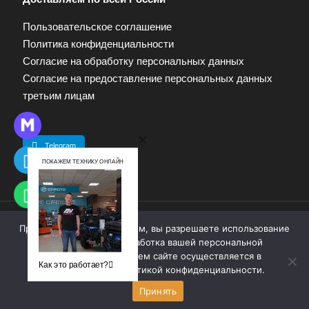
Пользовательское соглашение
Политика конфиденциальности
Согласие на обработку персональных данных
Согласие на предоставление персональных данных
третьим лицам
Telegram
ПОКАЖЕМ ТЕХНИКУ ОНЛАЙН
Продолжая работу с сайтом, вы разрешаете использование
© 2009—2025. Квадропарк. Все права защищены.
cookie-файлов. Обработка вашей персональной
Материалы, размещенные на сайте, не являются
информации на нашем сайте осуществляется в
публичной офертой. Для получения информации
Как это работает?
соответствии с
политикой конфиденциальности
.
обращайтесь к продавцу.
Принять