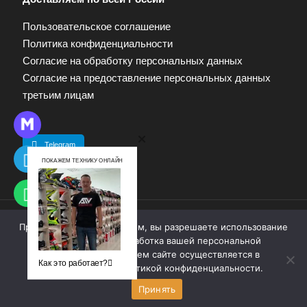
Пользовательское соглашение
Политика конфиденциальности
Согласие на обработку персональных данных
Согласие на предоставление персональных данных
третьим лицам
Telegram
ПОКАЖЕМ ТЕХНИКУ ОНЛАЙН
Продолжая работу с сайтом, вы разрешаете использование
© 2009—2025. Квадропарк. Все права защищены.
cookie-файлов. Обработка вашей персональной
Материалы, размещенные на сайте, не являются
информации на нашем сайте осуществляется в
публичной офертой. Для получения информации
Как это работает?
соответствии с
политикой конфиденциальности
.
обращайтесь к продавцу.
Принять