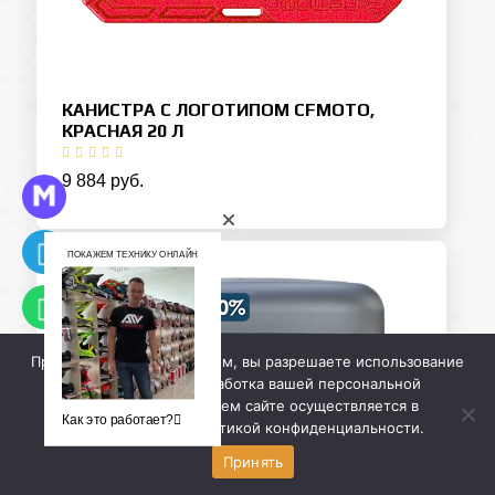
КАНИСТРА С ЛОГОТИПОМ CFMOTO,
КРАСНАЯ 20 Л
9 884 руб.
ПОКАЖЕМ ТЕХНИКУ ОНЛАЙН
Продолжая работу с сайтом, вы разрешаете использование
cookie-файлов. Обработка вашей персональной
информации на нашем сайте осуществляется в
Как это работает?
соответствии с
политикой конфиденциальности
.
Принять