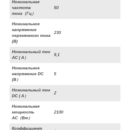
Номинальная
частота
50
тока（Гц）
Номинальное
напряжение
230
переменного тока
(В)
Номинальный ток
9,1
AC ( A）
Номинальное
напряжение DC
5
(B）
Номинальный ток
2
DC ( A）
Номинальная
мощность
2100
AC（Вт）
Коэффициент