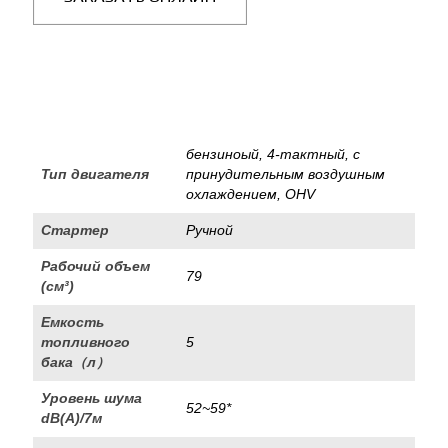
бензиноый, 4-тактный, с
Тип двигателя
принудительным воздушным
охлаждением, OHV
Стартер
Ручной
Рабочий объем
79
(см³)
Емкость
топливного
5
бака（л）
Уровень шума
52~59*
dB(A)/7м