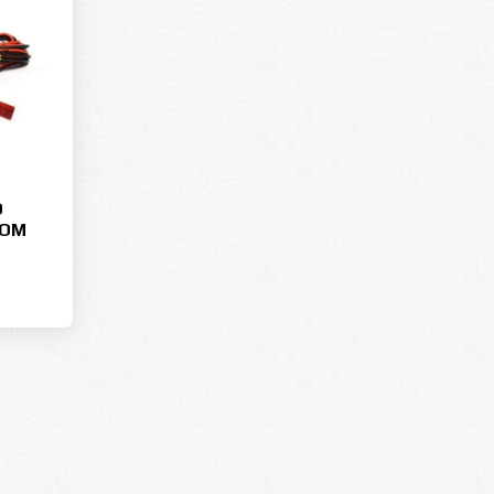
O
СОМ