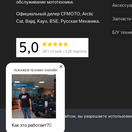
обслуживание мототехники.
Аксессуа
Официальный дилер CFMOTO, Arctic
Запчасти
Cat, Bajaj, Kayo, BSE, Русская Механика.
Б/У техни
ПОКАЖЕМ ТЕХНИКУ ОНЛАЙН
Продолжая работу с сайтом, вы разрешаете использова
© 2009—2025. Квадропарк. Все права защищены.
Как это работает?
Материалы, размещенные на сайте, не являются публи