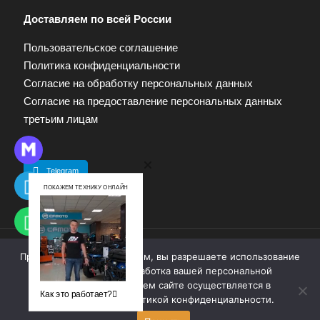
Доставляем по всей России
Пользовательское соглашение
Политика конфиденциальности
Согласие на обработку персональных данных
Согласие на предоставление персональных данных
третьим лицам
Telegram
ПОКАЖЕМ ТЕХНИКУ ОНЛАЙН
Продолжая работу с сайтом, вы разрешаете использование
© 2009—2025. Квадропарк. Все права защищены.
cookie-файлов. Обработка вашей персональной
Материалы, размещенные на сайте, не являются
информации на нашем сайте осуществляется в
публичной офертой. Для получения информации
Как это работает?
соответствии с
политикой конфиденциальности
.
обращайтесь к продавцу.