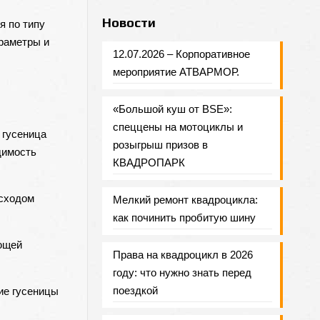
Новости
я по типу
араметры и
12.07.2026 – Корпоративное
мероприятие АТВАРМОР.
«Большой куш от BSE»:
спеццены на мотоциклы и
 гусеница
розыгрыш призов в
димость
КВАДРОПАРК
асходом
Мелкий ремонт квадроцикла:
как починить пробитую шину
ающей
Права на квадроцикл в 2026
году: что нужно знать перед
поездкой
ие гусеницы