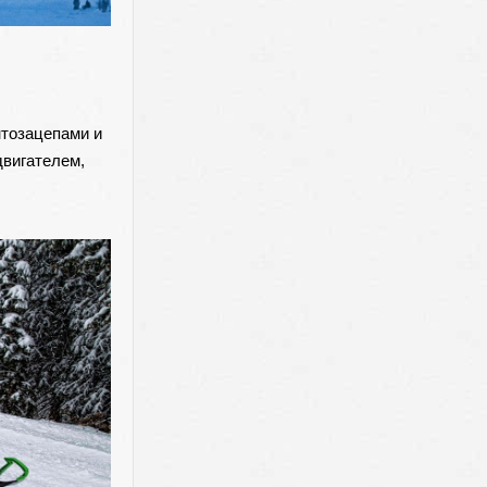
нтозацепами и
двигателем,