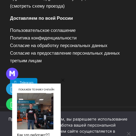
(
смотреть схему проезда
)
Доставляем по всей России
Пользовательское соглашение
Политика конфиденциальности
Согласие на обработку персональных данных
Согласие на предоставление персональных данных
третьим лицам
Telegram
ПОКАЖЕМ ТЕХНИКУ ОНЛАЙН
Продолжая работу с сайтом, вы разрешаете использование
© 2009—2025. Квадропарк. Все права защищены.
cookie-файлов. Обработка вашей персональной
Материалы, размещенные на сайте, не являются
информации на нашем сайте осуществляется в
публичной офертой. Для получения информации
Как это работает?