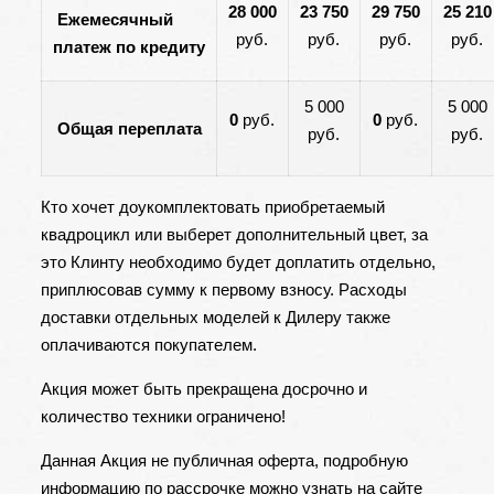
28 000
23 750
29 750
25 210
Ежемесячный
руб.
руб.
руб.
руб.
платеж по кредиту
5 000
5 000
0
руб.
0
руб.
Общая переплата
руб.
руб.
Кто хочет доукомплектовать приобретаемый
квадроцикл или выберет дополнительный цвет, за
это Клинту необходимо будет доплатить отдельно,
приплюсовав сумму к первому взносу. Расходы
доставки отдельных моделей к Дилеру также
оплачиваются покупателем.
Акция может быть прекращена досрочно и
количество техники ограничено!
Данная Акция не публичная оферта, подробную
информацию по рассрочке можно узнать на сайте