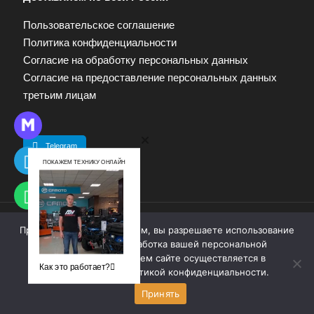
Пользовательское соглашение
Политика конфиденциальности
Согласие на обработку персональных данных
Согласие на предоставление персональных данных
третьим лицам
Telegram
ПОКАЖЕМ ТЕХНИКУ ОНЛАЙН
Продолжая работу с сайтом, вы разрешаете использование
© 2009—2025. Квадропарк. Все права защищены.
cookie-файлов. Обработка вашей персональной
Материалы, размещенные на сайте, не являются
информации на нашем сайте осуществляется в
публичной офертой. Для получения информации
Как это работает?
соответствии с
политикой конфиденциальности
.
обращайтесь к продавцу.
Принять