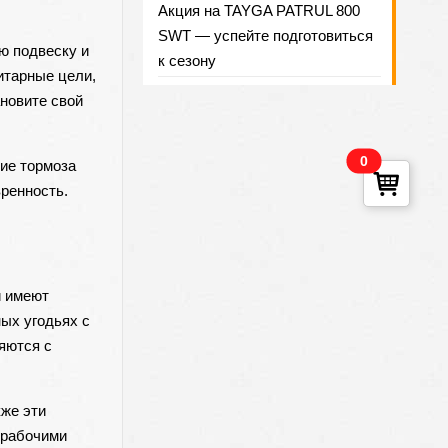
Акция на TAYGA PATRUL 800
SWT — успейте подготовиться
ю подвеску и
к сезону
итарные цели,
новите свой
0
ние тормоза
ренность.
и имеют
ых угодьях с
яются с
кже эти
«рабочими