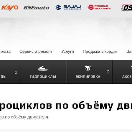
оплата
–
Сервис и ремонт
Услуги
–
Продажа в кредит
–
Ва
ОДЫ
ГИДРОЦИКЛЫ
ЭКИПИРОВКА
АКСЕ
–
роциклов по объёму дв
в по объёму двигателя