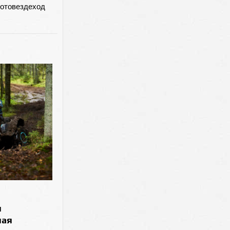
мотовездеход
я
ная