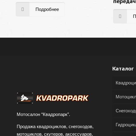
передач
Подробнее
П
Каталог
Квадроц
Мотоцик
Снегохо
Мотосалон “Квадропарк”.
Гидроцик
Продажа квадроциклов, снегоходов,
мотоциклов, скутеров, аксессуаров,