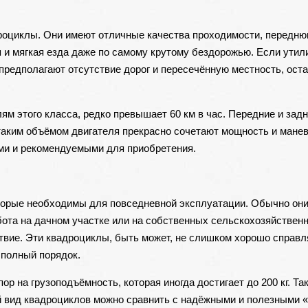
дроциклы. Они имеют отличные качества проходимости, передню
я и мягкая езда даже по самому крутому бездорожью. Если утил
предполагают отсутствие дорог и пересечённую местность, оста
ям этого класса, редко превышает 60 км в час. Передние и зад
таким объёмом двигателя прекрасно сочетают мощность и манев
и и рекомендуемыми для приобретения.
торые необходимы для повседневной эксплуатации. Обычно он
ота на дачном участке или на собственных сельскохозяйственн
твие. Эти квадроциклы, быть может, не слишком хорошо справл
 полный порядок.
р на грузоподъёмность, которая иногда достигает до 200 кг. Та
ый вид квадроциклов можно сравнить с надёжными и полезными 