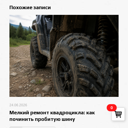
Похожие записи
24.06.2026
0
Мелкий ремонт квадроцикла: как
починить пробитую шину