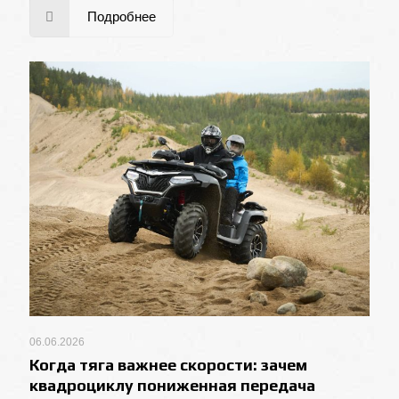
Подробнее
06.06.2026
Когда тяга важнее скорости: зачем
квадроциклу пониженная передача