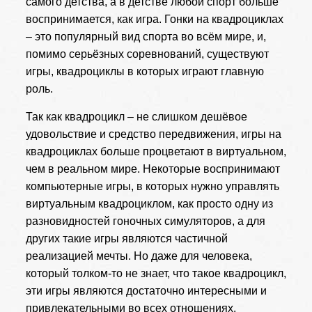
самого детства, а в детстве любой спорт больше
воспринимается, как игра. Гонки на квадроциклах
– это популярный вид спорта во всём мире, и,
помимо серьёзных соревнований, существуют
игры,
квадроциклы
в которых играют главную
роль.
Так как квадроцикл – не слишком дешёвое
удовольствие и средство передвижения, игры на
квадроциклах больше процветают в виртуальном,
чем в реальном мире. Некоторые воспринимают
компьютерные игры, в которых нужно управлять
виртуальным квадроциклом, как просто одну из
разновидностей гоночных симуляторов, а для
других такие игры являются частичной
реализацией мечты. Но даже для человека,
который толком-то не знает, что такое квадроцикл,
эти игры являются достаточно интересными и
привлекательными во всех отношениях.