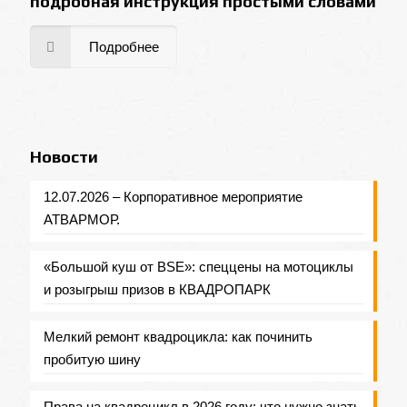
подробная инструкция простыми словами
Подробнее
Новости
12.07.2026 – Корпоративное мероприятие
АТВАРМОР.
«Большой куш от BSE»: спеццены на мотоциклы
и розыгрыш призов в КВАДРОПАРК
Мелкий ремонт квадроцикла: как починить
пробитую шину
Права на квадроцикл в 2026 году: что нужно знать