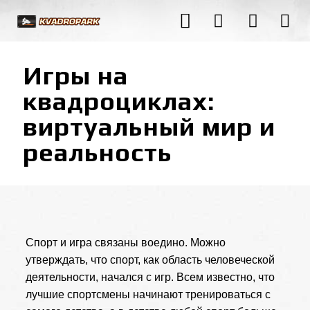
Игры на
квадроциклах:
виртуальный мир и
реальность
Спорт и игра связаны воедино. Можно
утверждать, что спорт, как область человеческой
деятельности, начался с игр. Всем известно, что
лучшие спортсмены начинают тренироваться с