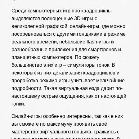
Среди компьютерных игр про квадроциклы
выделяются полноценные 3
D
-игры с
великолепной графикой, онлайн-игры, где можно
посоревноваться с другими гонщиками в режиме
реального времени, небольшие
flash
-игры и
разнообразные приложения для смартфонов и
планшетных компьютеров. По сюжету
большинство этих игр – симуляторы гонок. В
некоторых из них детализация квадроциклов и
проработка режима игры учитывает мельчайшие
подробности. Такая виртуальная езда дарит по-
настоящему острые ощущения, как от настоящей
гонки.
Онлайн-игры особенно интересны, так как в них
вы сможете по максимуму проявить своё
мастерство виртуального гонщика, сражаясь с