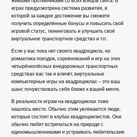
живыми противниками со всех концов света. В
играх предусмотрена система развития, в
которой за каждое достижение вы сможете
получить определённые бонусы и повысить свой
игровой статус, тюнинговать и улучшить своё
виртуальное транспортное средство и т.п.
Если у вас пока нет своего квадроцикла, но
романтика поездок, соревнований и игр на этих
четырёхколёсных внедорожных транспортных
средствах вас так и влечёт, виртуальные
компьютерные игры на квадроциклах – это ваш
шанс почувствовать себя ближе к вашей мечте.
В реальности играм на квадроциклах тоже
нашлось место. Обычно этим увлекаются люди,
которые состоят в клубах квадроциклистов. Они
обычно любят встречаться на природе с
единомышленниками и устраивать любительские