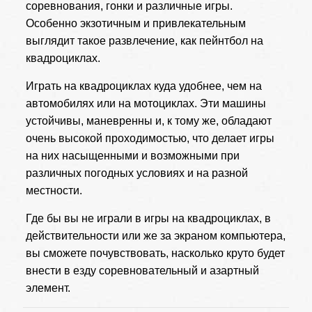
соревнования, гонки и различные игры.
Особенно экзотичным и привлекательным
выглядит такое развлечение, как пейнтбол на
квадроциклах.
Играть на квадроциклах куда удобнее, чем на
автомобилях или на мотоциклах. Эти машины
устойчивы, маневренны и, к тому же, обладают
очень высокой проходимостью, что делает игры
на них насыщенными и возможными при
различных погодных условиях и на разной
местности.
Где бы вы не играли в игры на квадроциклах, в
действительности или же за экраном компьютера,
вы сможете почувствовать, насколько круто будет
внести в езду соревновательный и азартный
элемент.