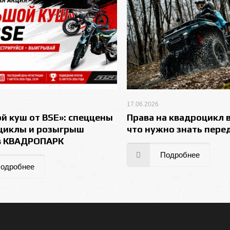
17.06.2026
й куш от BSE»: спеццены
Права на квадроцикл в
циклы и розыгрыш
что нужно знать пере
в КВАДРОПАРК
Подробнее
одробнее