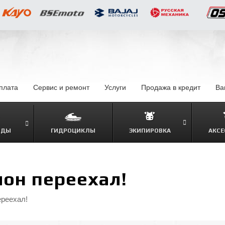
оплата
–
Сервис и ремонт
Услуги
–
Продажа в кредит
–
Ва
ОДЫ
ГИДРОЦИКЛЫ
ЭКИПИРОВКА
АКСЕ
–
он переехал!
реехал!