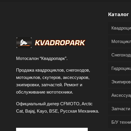
Каталог
Квадроц
Мотоцик
Снегохо
Мотосалон “Квадропарк”.
Гидроцик
Продажа квадроциклов, снегоходов,
мотоциклов, скутеров, аксессуаров,
Экипиров
экипировки, запчастей. Ремонт и
обслуживание мототехники.
Аксессуа
Официальный дилер CFMOTO, Arctic
Запчасти
Cat, Bajaj, Kayo, BSE, Русская Механика.
Б/У техни