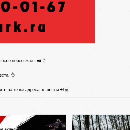
оссе переезжает. 🚜💨
ста. 👌
те на те же адреса эл.почты 📲💻