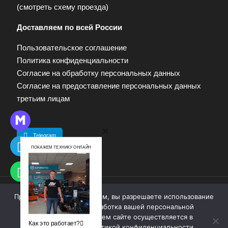
(
смотреть схему проезда
)
Доставляем по всей России
Пользовательское соглашение
Политика конфиденциальности
Согласие на обработку персональных данных
Согласие на предоставление персональных данных
третьим лицам
Telegram
ПОКАЖЕМ ТЕХНИКУ ОНЛАЙН
Продолжая работу с сайтом, вы разрешаете использование
© 2009—2025. Квадропарк. Все права защищены.
cookie-файлов. Обработка вашей персональной
Материалы, размещенные на сайте, не являются
информации на нашем сайте осуществляется в
публичной офертой. Для получения информации
Как это работает?
соответствии с
политикой конфиденциальности
.