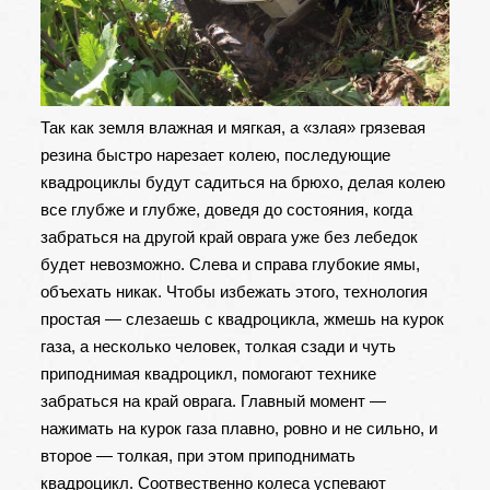
Так как земля влажная и мягкая, а «злая» грязевая
резина быстро нарезает колею, последующие
квадроциклы будут садиться на брюхо, делая колею
все глубже и глубже, доведя до состояния, когда
забраться на другой край оврага уже без лебедок
будет невозможно. Слева и справа глубокие ямы,
объехать никак. Чтобы избежать этого, технология
простая — слезаешь с квадроцикла, жмешь на курок
газа, а несколько человек, толкая сзади и чуть
приподнимая квадроцикл, помогают технике
забраться на край оврага. Главный момент —
нажимать на курок газа плавно, ровно и не сильно, и
второе — толкая, при этом приподнимать
квадроцикл. Соотвественно колеса успевают