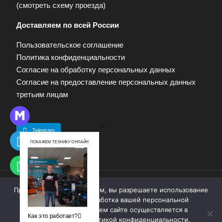
(
смотреть схему проезда
)
Доставляем по всей России
Пользовательское соглашение
Политика конфиденциальности
Согласие на обработку персональных данных
Согласие на предоставление персональных данных
третьим лицам
Telegram
ПОКАЖЕМ ТЕХНИКУ ОНЛАЙН
Продолжая работу с сайтом, вы разрешаете использование
© 2009—2025. Квадропарк. Все права защищены.
cookie-файлов. Обработка вашей персональной
Материалы, размещенные на сайте, не являются
информации на нашем сайте осуществляется в
публичной офертой. Для получения информации
Как это работает?
соответствии с
политикой конфиденциальности
.