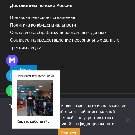
Доставляем по всей России
Пользовательское соглашение
Политика конфиденциальности
Согласие на обработку персональных данных
Согласие на предоставление персональных данных
третьим лицам
Telegram
ПОКАЖЕМ ТЕХНИКУ ОНЛАЙН
Продолжая работу с сайтом, вы разрешаете использование
© 2009—2025. Квадропарк. Все права защищены.
cookie-файлов. Обработка вашей персональной
Материалы, размещенные на сайте, не являются
информации на нашем сайте осуществляется в
публичной офертой. Для получения информации
Как это работает?
соответствии с
политикой конфиденциальности
.
обращайтесь к продавцу.
Принять