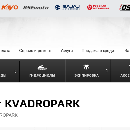
оплата
–
Сервис и ремонт
Услуги
–
Продажа в кредит
–
Ва
ОДЫ
ГИДРОЦИКЛЫ
ЭКИПИРОВКА
АКСЕ
–
от KVADROPARK
ADROPARK