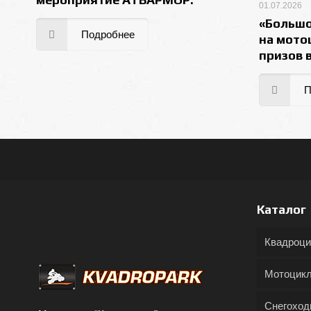
01.07.2026
«Большо
Подробнее
на мото
призов 
П
Каталог
Квадроц
Мотоцик
Снегохо