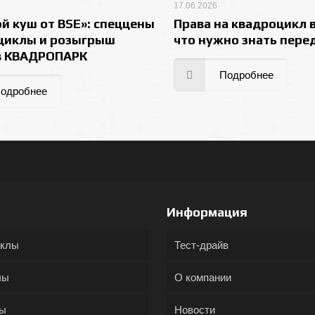
17.06.2026
й куш от BSE»: спеццены
Права на квадроцикл в
циклы и розыгрыш
что нужно знать пере
в КВАДРОПАРК
Подробнее
одробнее
Информация
иклы
Тест-драйв
лы
О компании
ды
Новости