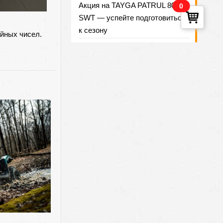
Акция на TAYGA PATRUL 800
0
SWT — успейте подготовиться
к сезону
айных чисел.