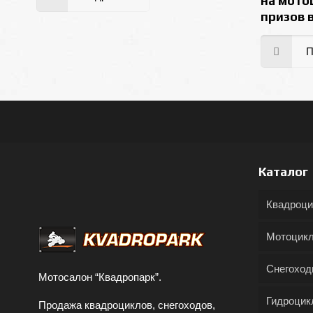
на мото
призов 
П
Каталог
Квадроц
Мотоцик
Снегохо
Мотосалон “Квадропарк”.
Гидроцик
Продажа квадроциклов, снегоходов,