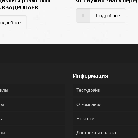
циклы и розыгрыш
что нужно знать пере
в КВАДРОПАРК
Подробнее
одробнее
Информация
иклы
Тест-драйв
лы
О компании
ды
Новости
лы
Доставка и оплата