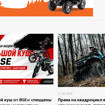
17.06.2026
й куш от BSE»: спеццены
Права на квадроцикл в