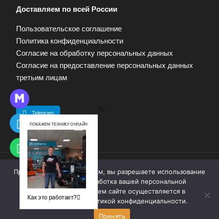
Доставляем по всей России
Пользовательское соглашение
Политика конфиденциальности
Согласие на обработку персональных данных
Согласие на предоставление персональных данных
третьим лицам
Telegram
ПОКАЖЕМ ТЕХНИКУ ОНЛАЙН
Продолжая работу с сайтом, вы разрешаете использование
© 2009—2025. Квадропарк. Все права защищены.
cookie-файлов. Обработка вашей персональной
Материалы, размещенные на сайте, не являются
информации на нашем сайте осуществляется в
публичной офертой. Для получения информации
Как это работает?
соответствии с
политикой конфиденциальности
.
обращайтесь к продавцу.
Принять