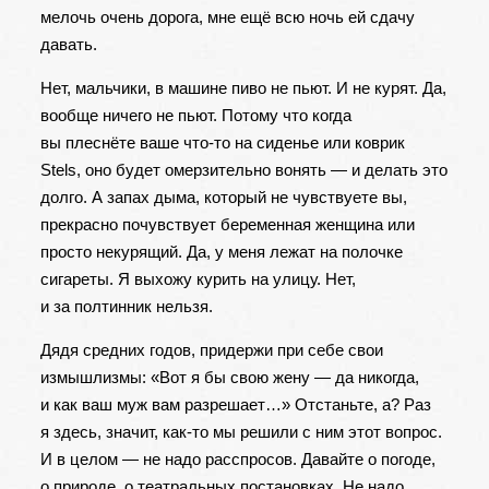
мелочь очень дорога, мне ещё всю ночь ей сдачу
давать.
Нет, мальчики, в машине пиво не пьют. И не курят. Да,
вообще ничего не пьют. Потому что когда
вы плеснёте ваше что-то на сиденье или коврик
Stels, оно будет омерзительно вонять — и делать это
долго. А запах дыма, который не чувствуете вы,
прекрасно почувствует беременная женщина или
просто некурящий. Да, у меня лежат на полочке
сигареты. Я выхожу курить на улицу. Нет,
и за полтинник нельзя.
Дядя средних годов, придержи при себе свои
измышлизмы: «Вот я бы свою жену — да никогда,
и как ваш муж вам разрешает…» Отстаньте, а? Раз
я здесь, значит, как-то мы решили с ним этот вопрос.
И в целом — не надо расспросов. Давайте о погоде,
о природе, о театральных постановках. Не надо