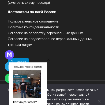
(
смотреть схему проезда
)
Доставляем по всей России
Пользовательское соглашение
Политика конфиденциальности
Согласие на обработку персональных данных
Согласие на предоставление персональных данных
третьим лицам
Telegram
ПОКАЖЕМ ТЕХНИКУ ОНЛАЙН
Продолжая работу с сайтом, вы разрешаете использование
© 2009—2025. Квадропарк. Все права защищены.
cookie-файлов. Обработка вашей персональной
Материалы, размещенные на сайте, не являются
информации на нашем сайте осуществляется в
публичной офертой. Для получения информации
Как это работает?
соответствии с
политикой конфиденциальности
.