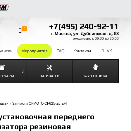
+7(495) 240-92-11
0
г. Москва, ул. Дубнинская, д. 83
ежедневно с 09:00 до 20:00
кансии
–
Мероприятия
FAQ
–
Контакты
–
VK
ССУАРЫ
ЗАПЧАСТИ
Б/У ТЕХНИКА
части
»
Запчасти CFMOTO CF625-Z6 EFI
установочная переднего
изатора резиновая