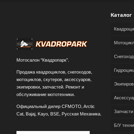
Каталог
Квадроц
Мотоцик
Снегохо
Мотосалон “Квадропарк”.
Гидроцик
Продажа квадроциклов, снегоходов,
мотоциклов, скутеров, аксессуаров,
Экипиров
экипировки, запчастей. Ремонт и
обслуживание мототехники.
Аксессуа
Официальный дилер CFMOTO, Arctic
Запчасти
Cat, Bajaj, Kayo, BSE, Русская Механика.
Б/У техни