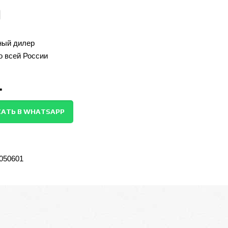
ый дилер
о всей России
.
АТЬ В WHATSAPP
-050601