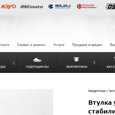
оплата
–
Сервис и ремонт
Услуги
–
Продажа в кредит
–
Ва
ОДЫ
ГИДРОЦИКЛЫ
ЭКИПИРОВКА
АКСЕ
–
Квадропарк
»
Зап
Втулка 
стабил