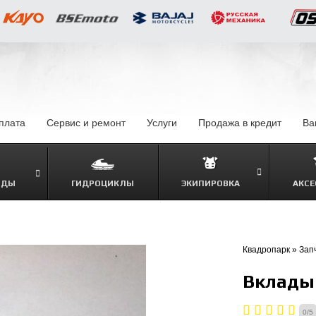
оплата
–
Сервис и ремонт
Услуги
–
Продажа в кредит
–
Ва
ОДЫ
ГИДРОЦИКЛЫ
ЭКИПИРОВКА
АКСЕ
–
Квадропарк
»
Зап
Вклады
0
/
5