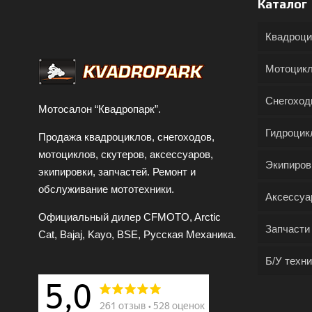
Каталог
Квадроц
Мотоцик
Снегохо
Мотосалон “Квадропарк”.
Гидроцик
Продажа квадроциклов, снегоходов,
мотоциклов, скутеров, аксессуаров,
Экипиров
экипировки, запчастей. Ремонт и
обслуживание мототехники.
Аксессуа
Официальный дилер CFMOTO, Arctic
Запчасти
Cat, Bajaj, Kayo, BSE, Русская Механика.
Б/У техни