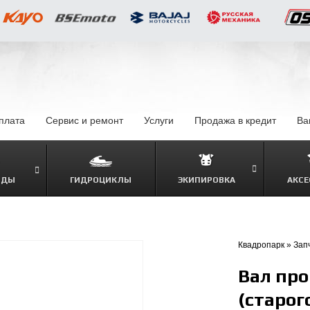
оплата
–
Сервис и ремонт
Услуги
–
Продажа в кредит
–
Ва
ОДЫ
ГИДРОЦИКЛЫ
ЭКИПИРОВКА
АКСЕ
–
Квадропарк
»
Зап
Вал пр
(старог