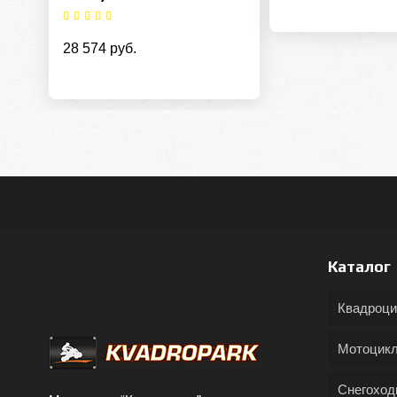
28 574 руб.
Каталог
Квадроц
Мотоцик
Снегохо