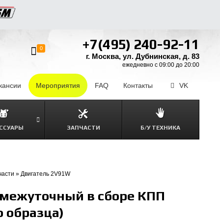
+7(495) 240-92-11
0
г. Москва, ул. Дубнинская, д. 83
ежедневно с 09:00 до 20:00
кансии
–
Мероприятия
FAQ
–
Контакты
–
VK
ССУАРЫ
ЗАПЧАСТИ
Б/У ТЕХНИКА
части
»
Двигатель 2V91W
омежуточный в сборе КПП
о образца)