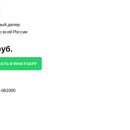
ый дилер
о всей России
руб.
АТЬ В WHATSAPP
-061000