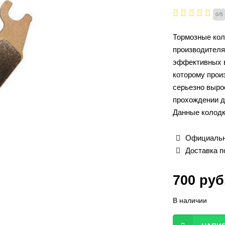
0
/
5
Тормозные кол
производителя
эффективных в
которому прои
серьезно выро
прохождении д
Данные колодк
Официальн
Доставка п
700
руб
В наличии