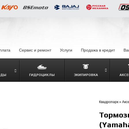
оплата
–
Сервис и ремонт
Услуги
–
Продажа в кредит
–
Ва
ОДЫ
ГИДРОЦИКЛЫ
ЭКИПИРОВКА
АКСЕ
–
Квадропарк
»
Акс
Тормозн
(Yamaha