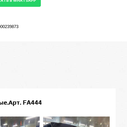
АТЬ В WHATSAPP
000239873
ые.Арт. FA444