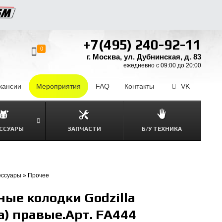
+7(495) 240-92-11
0
г. Москва, ул. Дубнинская, д. 83
ежедневно с 09:00 до 20:00
кансии
–
Мероприятия
FAQ
–
Контакты
–
VK
ССУАРЫ
ЗАПЧАСТИ
Б/У ТЕХНИКА
ессуары
»
Прочее
ые колодки Godzilla
) правые.Арт. FA444