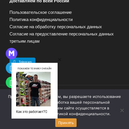
Доставляем по всей России
Пользовательское соглашение
Политика конфиденциальности
Согласие на обработку персональных данных
Согласие на предоставление персональных данных
третьим лицам
Telegram
ПОКАЖЕМ ТЕХНИКУ ОНЛАЙН
Продолжая работу с сайтом, вы разрешаете использование
© 2009—2025. Квадропарк. Все права защищены.
cookie-файлов. Обработка вашей персональной
Материалы, размещенные на сайте, не являются
информации на нашем сайте осуществляется в
публичной офертой. Для получения информации
Как это работает?
соответствии с
политикой конфиденциальности
.
обращайтесь к продавцу.
Принять