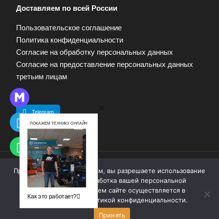
Доставляем по всей России
Пользовательское соглашение
Политика конфиденциальности
Согласие на обработку персональных данных
Согласие на предоставление персональных данных
третьим лицам
Telegram
ПОКАЖЕМ ТЕХНИКУ ОНЛАЙН
Продолжая работу с сайтом, вы разрешаете использование
© 2009—2025. Квадропарк. Все права защищены.
cookie-файлов. Обработка вашей персональной
Материалы, размещенные на сайте, не являются
информации на нашем сайте осуществляется в
публичной офертой. Для получения информации
Как это работает?
соответствии с
политикой конфиденциальности
.
обращайтесь к продавцу.
Принять