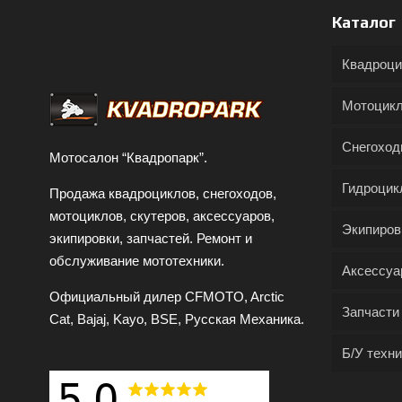
Каталог
Квадроц
Мотоцик
Снегохо
Мотосалон “Квадропарк”.
Гидроцик
Продажа квадроциклов, снегоходов,
мотоциклов, скутеров, аксессуаров,
Экипиров
экипировки, запчастей. Ремонт и
обслуживание мототехники.
Аксессуа
Официальный дилер CFMOTO, Arctic
Запчасти
Cat, Bajaj, Kayo, BSE, Русская Механика.
Б/У техни