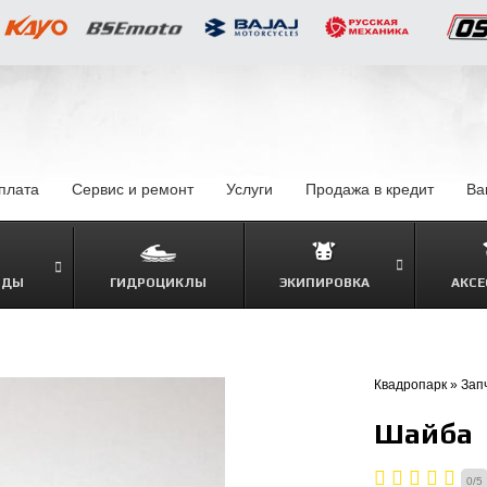
оплата
–
Сервис и ремонт
Услуги
–
Продажа в кредит
–
Ва
ОДЫ
ГИДРОЦИКЛЫ
ЭКИПИРОВКА
АКСЕ
–
Квадропарк
»
Зап
Шайба
0
/
5