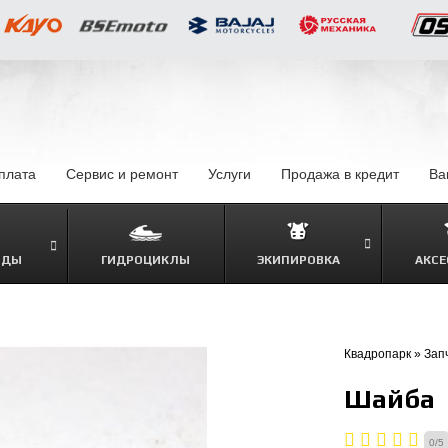
оплата
–
Сервис и ремонт
Услуги
–
Продажа в кредит
–
Ва
ОДЫ
ГИДРОЦИКЛЫ
ЭКИПИРОВКА
АКСЕ
–
Квадропарк
»
Зап
Шайба
0
/
5