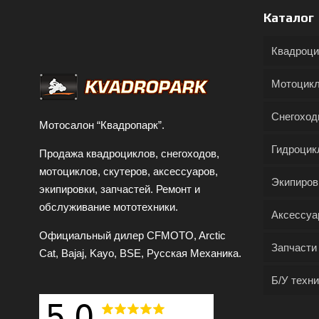
Каталог
Квадроц
Мотоцик
Снегохо
Мотосалон “Квадропарк”.
Гидроцик
Продажа квадроциклов, снегоходов,
мотоциклов, скутеров, аксессуаров,
Экипиров
экипировки, запчастей. Ремонт и
обслуживание мототехники.
Аксессуа
Официальный дилер CFMOTO, Arctic
Запчасти
Cat, Bajaj, Kayo, BSE, Русская Механика.
Б/У техни