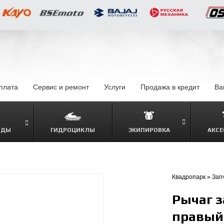
оплата
–
Сервис и ремонт
Услуги
–
Продажа в кредит
–
Ва
ОДЫ
ГИДРОЦИКЛЫ
ЭКИПИРОВКА
АКСЕ
–
Квадропарк
»
Зап
Рычаг 
правый