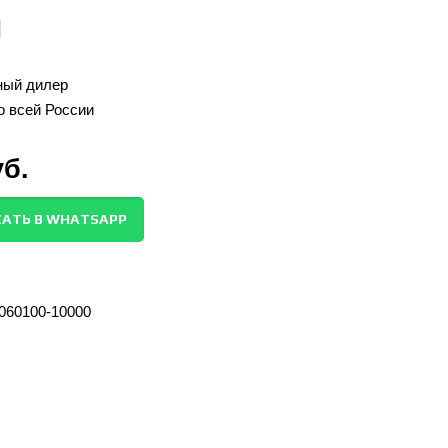
ый дилер
о всей России
уб.
АТЬ В WHATSAPP
060100-10000