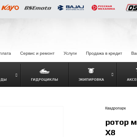
оплата
–
Сервис и ремонт
Услуги
–
Продажа в кредит
–
Ва
ОДЫ
ГИДРОЦИКЛЫ
ЭКИПИРОВКА
АКСЕ
–
Квадропарк
ротор м
Х8