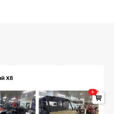
ий Х8
0