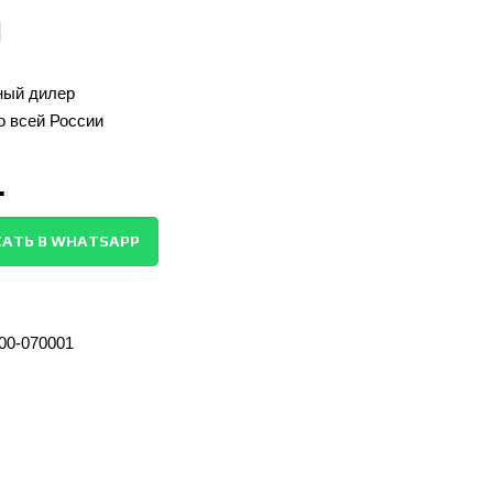
ый дилер
о всей России
.
АТЬ В WHATSAPP
00-070001