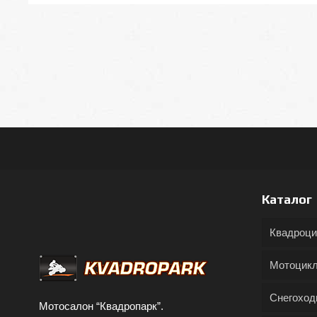
Каталог
Квадроц
Мотоцик
Снегохо
Мотосалон “Квадропарк”.