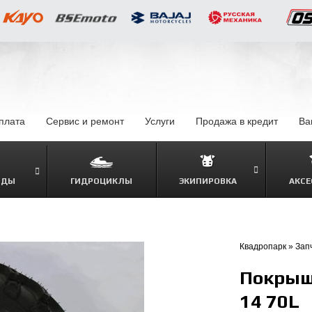
оплата
–
Сервис и ремонт
Услуги
–
Продажа в кредит
–
Ва
ОДЫ
ГИДРОЦИКЛЫ
ЭКИПИРОВКА
АКСЕ
–
Квадропарк
»
Зап
Покрыш
14 70L