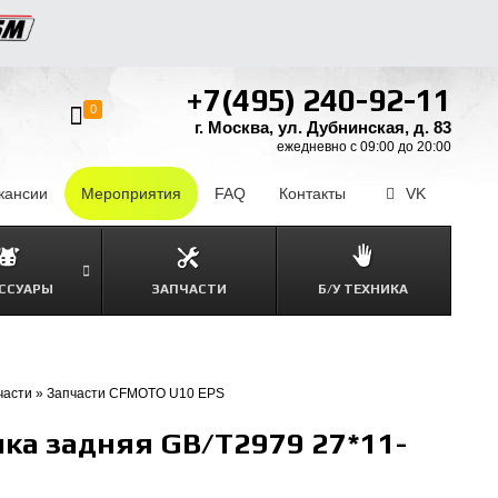
+7(495) 240-92-11
0
г. Москва, ул. Дубнинская, д. 83
ежедневно с 09:00 до 20:00
кансии
–
Мероприятия
FAQ
–
Контакты
–
VK
ССУАРЫ
ЗАПЧАСТИ
Б/У ТЕХНИКА
части
»
Запчасти CFMOTO U10 EPS
ка задняя GB/T2979 27*11-