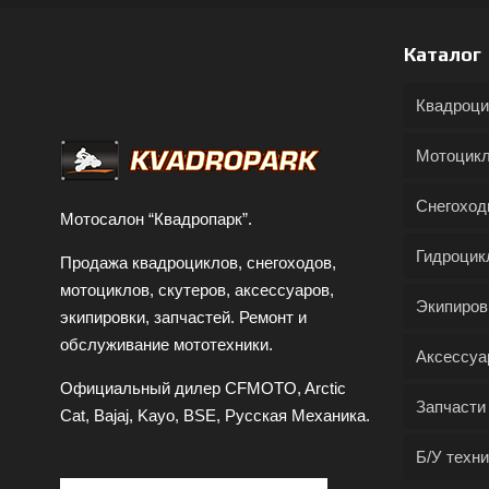
Каталог
Квадроц
Мотоцик
Снегохо
Мотосалон “Квадропарк”.
Гидроцик
Продажа квадроциклов, снегоходов,
мотоциклов, скутеров, аксессуаров,
Экипиров
экипировки, запчастей. Ремонт и
обслуживание мототехники.
Аксессуа
Официальный дилер CFMOTO, Arctic
Запчасти
Cat, Bajaj, Kayo, BSE, Русская Механика.
Б/У техни