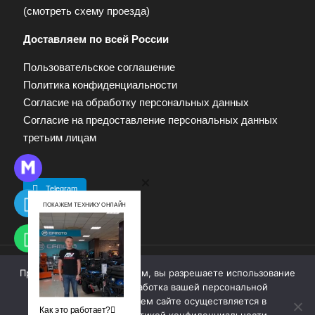
(
смотреть схему проезда
)
Доставляем по всей России
Пользовательское соглашение
Политика конфиденциальности
Согласие на обработку персональных данных
Согласие на предоставление персональных данных
третьим лицам
Telegram
ПОКАЖЕМ ТЕХНИКУ ОНЛАЙН
Продолжая работу с сайтом, вы разрешаете использование
© 2009—2025. Квадропарк. Все права защищены.
cookie-файлов. Обработка вашей персональной
Материалы, размещенные на сайте, не являются
информации на нашем сайте осуществляется в
публичной офертой. Для получения информации
Как это работает?