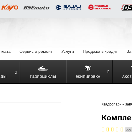
оплата
–
Сервис и ремонт
Услуги
–
Продажа в кредит
–
Ва
ОДЫ
ГИДРОЦИКЛЫ
ЭКИПИРОВКА
АКСЕ
–
Квадропарк
»
Зап
Компле
0
/
5