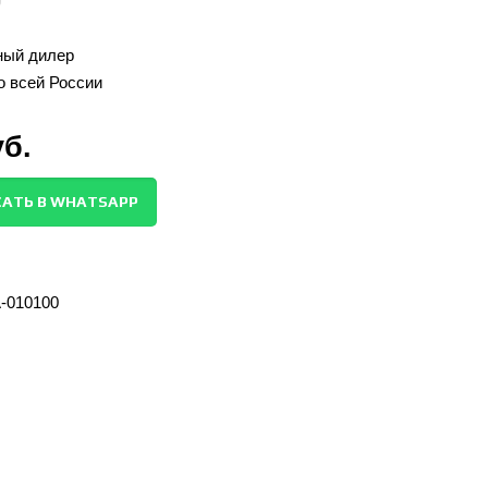
ый дилер
о всей России
уб.
АТЬ В WHATSAPP
-010100