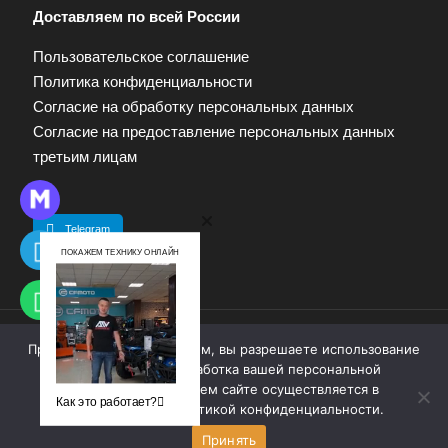
Доставляем по всей России
Пользовательское соглашение
Политика конфиденциальности
Согласие на обработку персональных данных
Согласие на предоставление персональных данных
третьим лицам
Telegram
ПОКАЖЕМ ТЕХНИКУ ОНЛАЙН
Продолжая работу с сайтом, вы разрешаете использование
© 2009—2025. Квадропарк. Все права защищены.
cookie-файлов. Обработка вашей персональной
Материалы, размещенные на сайте, не являются
информации на нашем сайте осуществляется в
публичной офертой. Для получения информации
Как это работает?
соответствии с
политикой конфиденциальности
.
обращайтесь к продавцу.
Принять