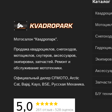
Каталог
Квадроц
Мотоцик
Снегохо
Мотосалон “Квадропарк”.
Гидроцик
Продажа квадроциклов, снегоходов,
мотоциклов, скутеров, аксессуаров,
Экипиров
экипировки, запчастей. Ремонт и
обслуживание мототехники.
Аксессуа
Официальный дилер CFMOTO, Arctic
Запчасти
Cat, Bajaj, Kayo, BSE, Русская Механика.
Б/У техни