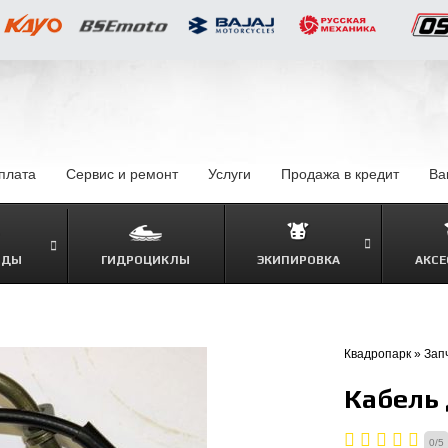
оплата
–
Сервис и ремонт
Услуги
–
Продажа в кредит
–
Ва
ОДЫ
ГИДРОЦИКЛЫ
ЭКИПИРОВКА
АКСЕ
–
Квадропарк
»
Зап
Кабель
0
/
5