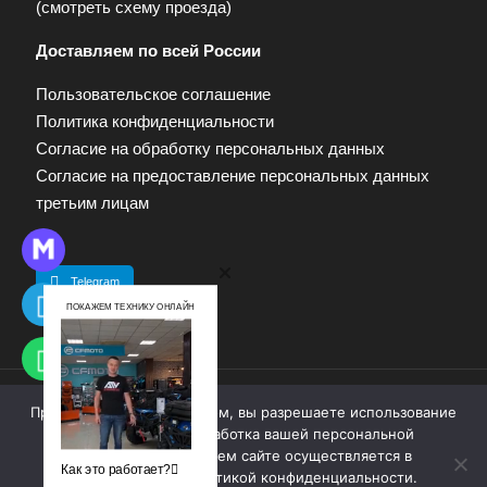
(
смотреть схему проезда
)
Доставляем по всей России
Пользовательское соглашение
Политика конфиденциальности
Согласие на обработку персональных данных
Согласие на предоставление персональных данных
третьим лицам
Telegram
ПОКАЖЕМ ТЕХНИКУ ОНЛАЙН
Продолжая работу с сайтом, вы разрешаете использование
© 2009—2025. Квадропарк. Все права защищены.
cookie-файлов. Обработка вашей персональной
Материалы, размещенные на сайте, не являются
информации на нашем сайте осуществляется в
публичной офертой. Для получения информации
Как это работает?
соответствии с
политикой конфиденциальности
.