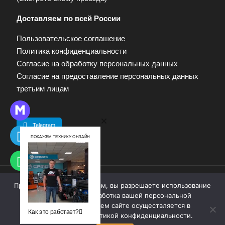
Доставляем по всей России
Пользовательское соглашение
Политика конфиденциальности
Согласие на обработку персональных данных
Согласие на предоставление персональных данных
третьим лицам
Telegram
ПОКАЖЕМ ТЕХНИКУ ОНЛАЙН
Продолжая работу с сайтом, вы разрешаете использование
© 2009—2025. Квадропарк. Все права защищены.
cookie-файлов. Обработка вашей персональной
Материалы, размещенные на сайте, не являются
информации на нашем сайте осуществляется в
публичной офертой. Для получения информации
Как это работает?
соответствии с
политикой конфиденциальности
.
обращайтесь к продавцу.