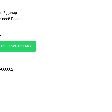
ый дилер
о всей России
.
АТЬ В WHATSAPP
-060002