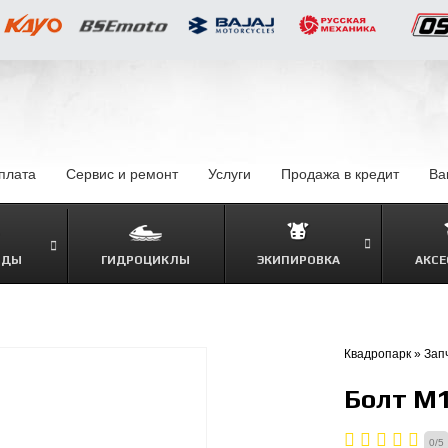
оплата
–
Сервис и ремонт
Услуги
–
Продажа в кредит
–
Ва
ОДЫ
ГИДРОЦИКЛЫ
ЭКИПИРОВКА
АКСЕ
–
Квадропарк
»
Зап
Болт M
0
/
5