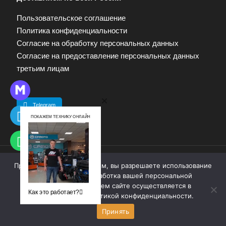
Пользовательское соглашение
Политика конфиденциальности
Согласие на обработку персональных данных
Согласие на предоставление персональных данных
третьим лицам
Telegram
ПОКАЖЕМ ТЕХНИКУ ОНЛАЙН
Продолжая работу с сайтом, вы разрешаете использование
© 2009—2025. Квадропарк. Все права защищены.
cookie-файлов. Обработка вашей персональной
Материалы, размещенные на сайте, не являются
информации на нашем сайте осуществляется в
публичной офертой. Для получения информации
Как это работает?
соответствии с
политикой конфиденциальности
.
обращайтесь к продавцу.
Принять