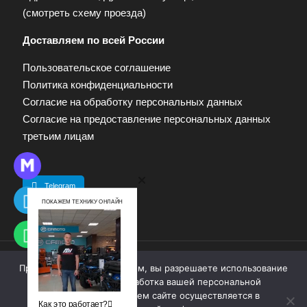
(
смотреть схему проезда
)
Доставляем по всей России
Пользовательское соглашение
Политика конфиденциальности
Согласие на обработку персональных данных
Согласие на предоставление персональных данных
третьим лицам
Telegram
ПОКАЖЕМ ТЕХНИКУ ОНЛАЙН
Продолжая работу с сайтом, вы разрешаете использование
© 2009—2025. Квадропарк. Все права защищены.
cookie-файлов. Обработка вашей персональной
Материалы, размещенные на сайте, не являются
информации на нашем сайте осуществляется в
публичной офертой. Для получения информации
Как это работает?